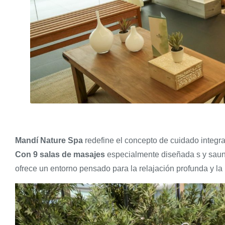
Mandí Nature Spa
redefine el concepto de cuidado integr
Con 9 salas de masajes
especialmente diseñada s y saun
ofrece un entorno pensado para la relajación profunda y la