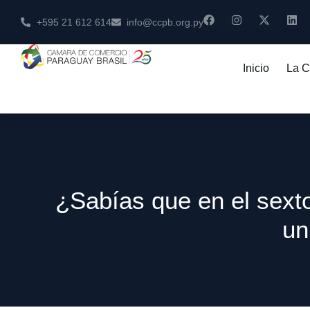
+595 21 612 614
info@ccpb.org.py
Inicio
La 
¿Sabías que en el sext
un