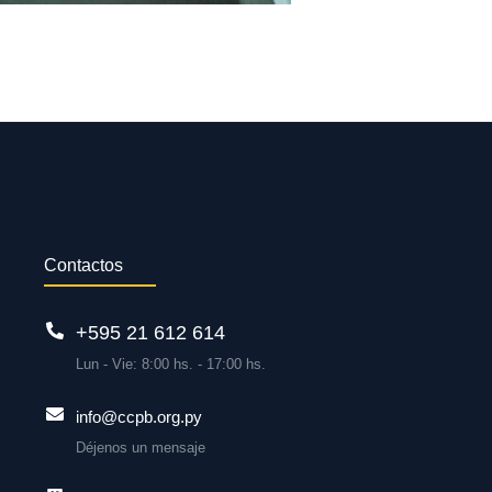
Contactos
+595 21 612 614
Lun - Vie: 8:00 hs. - 17:00 hs.
info@ccpb.org.py
Déjenos un mensaje