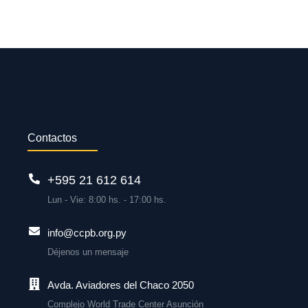
Contactos
+595 21 612 614
Lun - Vie: 8:00 hs. - 17:00 hs.
info@ccpb.org.py
Déjenos un mensaje
Avda. Aviadores del Chaco 2050
Complejo World Trade Center Asunción