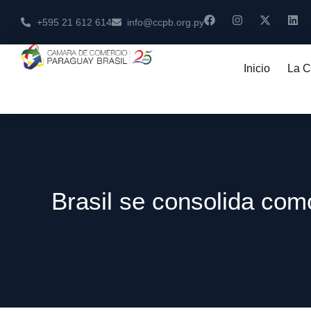
+595 21 612 614
info@ccpb.org.py
Inicio
La 
Brasil se consolida com