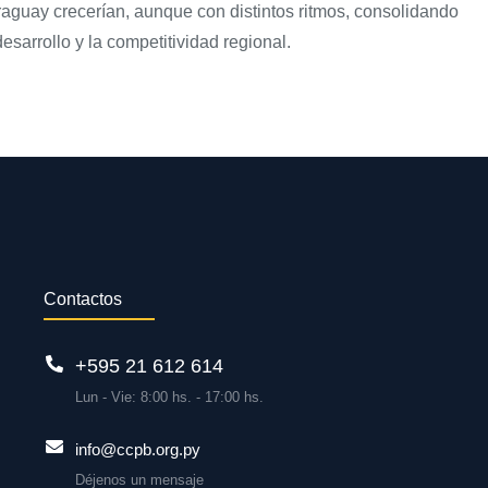
raguay crecerían, aunque con distintos ritmos, consolidando
sarrollo y la competitividad regional.
Contactos
+595 21 612 614
Lun - Vie: 8:00 hs. - 17:00 hs.
info@ccpb.org.py
Déjenos un mensaje