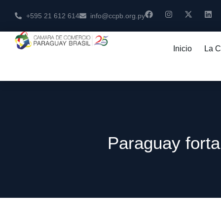
+595 21 612 614
info@ccpb.org.py
Inicio
La 
Paraguay forta