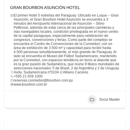
GRAN BOURBON ASUNCIÓN HOTEL
El primer Hotel 5 estrellas del Paraguay. Ubicado en Luque – Gran
Asunción, el Gran Bourbon Hotel Asunción se encuentra a 3
minutos del Aeropuerto Internacional de Asunción – Silvio
Pettirossi, además de estar cerca de las principales carreteras y
vías navegables locales, condición privilegiada en el nuevo centro
de la capital paraguaya, especialmente para celebración de
congresos, convenciones y ferias. Como parte del complejo se
encuentra el Centro de Convenciones de la Conmebol, con un
área de exhibición de 3.500 m² y capacidad para recibir hasta
4.500 personas simultáneamente, el más grande de Paraguay. Al
lado se encuentra el Museo del Fútbol Sudamericano, mantenido
por la Conmebol, con espacios temáticos en torno al deporte que
es la gran pasión de Sudamérica, que reúne 9 títulos mundiales de
selecciones nacionales: 5 de Brasil, 2 de Argentina y 2 de Uruguay.
Avda. Sudamericana nº3104 c/ Atilano Caceres
+595 21 659 1000
reservas.conmebol@bourbon.com.py
www.bourbon.com.br
Socio Master