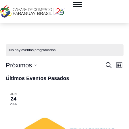
No hay eventos programados.
Navega
Na
Próximos
Buscar
Lista
de
de
Selecciona
Últimos Eventos Pasados
vis
búsque
la
de
y
fecha.
JUN
Ev
vistas
24
2026
de
Evento