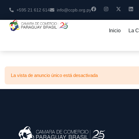
+595 21 612 614
info@ccpb.org.py
Inicio
La 
La vista de anuncio único está desactivada