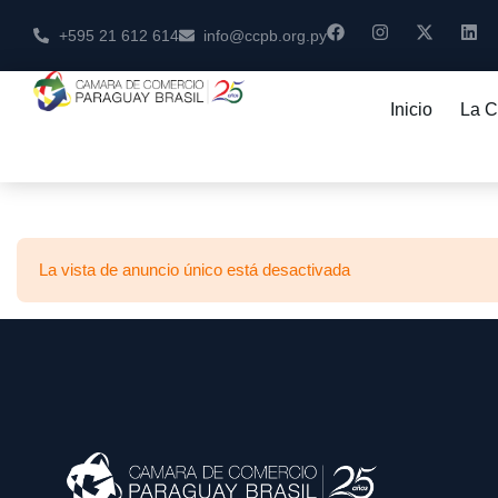
+595 21 612 614
info@ccpb.org.py
Inicio
La 
La vista de anuncio único está desactivada