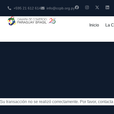
+595 21 612 614
info@ccpb.org.py
Inicio
La 
Su transacción no se realizó correctamente. Por favor, contacta