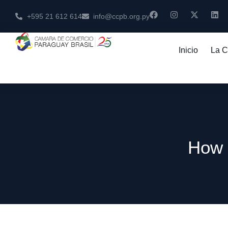
+595 21 612 614
info@ccpb.org.py
Inicio
La 
How t