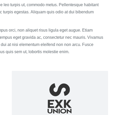
que leo turpis ut, commodo metus. Pellentesque habitant
c turpis egestas. Aliquam quis odio at dui bibendum
mpus orci, non aliquet risus ligula eget augue. Etiam
ue, tempus eget gravida ac, consectetur nec mauris. Vivamus
 at dui at nisi elementum eleifend non non arcu. Fusce
s quis sem ut, lobortis molestie enim.