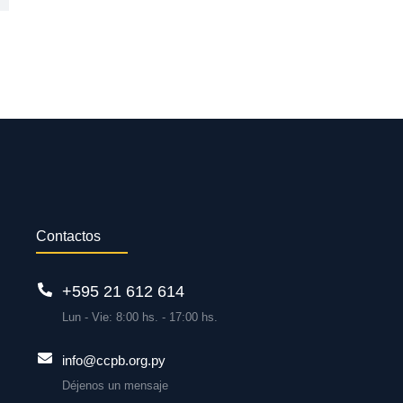
Contactos
+595 21 612 614
Lun - Vie: 8:00 hs. - 17:00 hs.
info@ccpb.org.py
Déjenos un mensaje