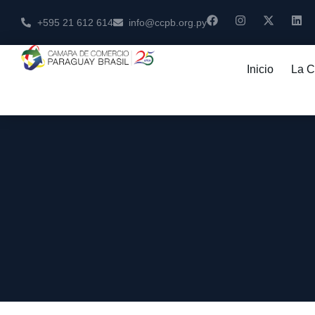
+595 21 612 614
info@ccpb.org.py
Inicio
La 