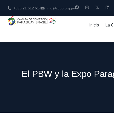
+595 21 612 614
info@ccpb.org.py
Inicio
La 
El PBW y la Expo Parag